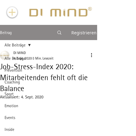
Registrieren
Beitrag
Alle Beiträge
DI MIND
Alle Beiträge
4. Sept. 2020
3 Min. Lesezeit
Job-Stress-Index 2020:
Prevention
Mitarbeitenden fehlt oft die
Coaching
Balance
Sport
Aktualisiert:
4. Sept. 2020
Emotion
Events
Inside