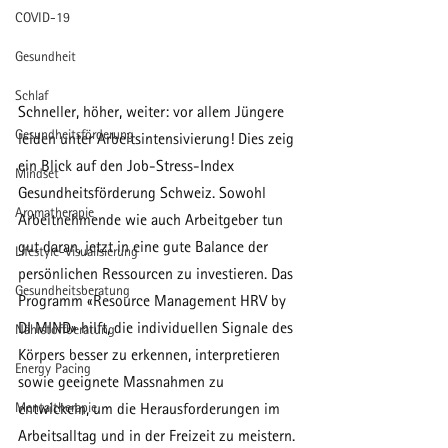
COVID-19
Gesundheit
Schlaf
Schneller, höher, weiter: vor allem Jüngere 
Gesundheitsförderung
leiden unter Arbeitsintensivierung! Dies zeig 
ein Blick auf den Job-Stress-Index 
Mindset
Gesundheitsförderung Schweiz. Sowohl 
Aromatherapie
Arbeitnehmende wie auch Arbeitgeber tun 
gut daran, jetzt in eine gute Balance der 
Lifestyle-Visualisierung
persönlichen Ressourcen zu investieren. Das 
Gesundheitsberatung
Programm «Resource Management HRV by 
DI MIND» hilft, die individuellen Signale des 
Nährstoffberatung
Körpers besser zu erkennen, interpretieren 
Energy Pacing
sowie geeignete Massnahmen zu 
Mentaltherapie
entwickeln, um die Herausforderungen im 
Arbeitsalltag und in der Freizeit zu meistern.