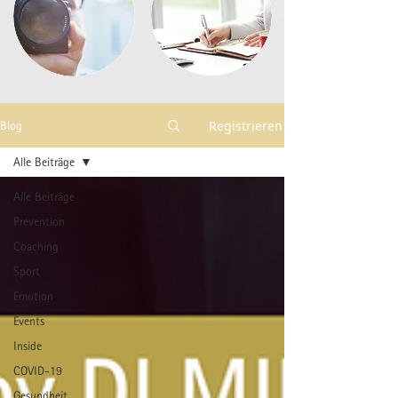
Registrieren
Blog
Alle Beiträge
Alle Beiträge
Prevention
Coaching
Sport
Emotion
Events
Inside
COVID-19
Gesundheit