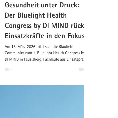
11. März
3 Min. Lesezeit
Gesundheit unter Druck:
Der Bluelight Health
Congress by DI MIND rückt
Einsatzkräfte in den Fokus
Am 16. März 2026 trifft sich die Blaulicht
Community zum 2. Bluelight Health Congress by
DI MIND in Feusisberg. Fachleute aus Einsatzpraxis,
Medizin und Psychologie diskutieren aktuelle
Trends zur Gesundheit und Leistungsfähigkeit in
Blaulichtberufen. Teilnahme vor Ort, via Live
Stream oder später als Video on Demand möglich.
Jetzt anmelden: www.dimind.ch/blhc