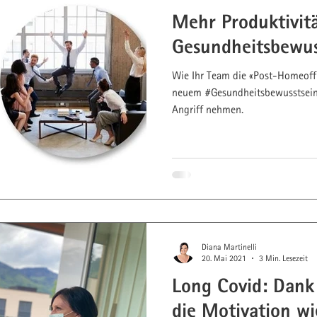
Mehr Produktivit
Lifestyle-Visualisierung
Gesundheitsbewus
Wie Ihr Team die «Post-Homeoffi
hrstoffberatung
Energy Pacing
neuem #Gesundheitsbewusstsein 
Angriff nehmen.
Diana Martinelli
20. Mai 2021
3 Min. Lesezeit
Long Covid: Dan
die Motivation w