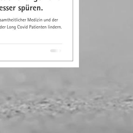
esser spüren.
amtheitlicher Medizin und der
er Long Covid Patienten lindern.