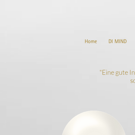
Home
DI MIND
"
Eine gute I
s