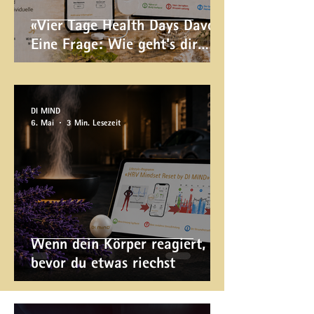
«Vier Tage Health Days Davos.
Eine Frage: Wie geht's dir
wirklich?»
DI MIND
6. Mai
3 Min. Lesezeit
Wenn dein Körper reagiert,
bevor du etwas riechst