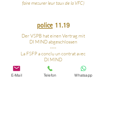
faire mesurer leur taux de la VFC)
police
11.19
Der VSPB hat einen Vertrag mit
DI MIND abgeschlossen
----
La FSFP a conclu un contrat avec
DI MIND
----
La FSFP ha firmato un contratto
E-Mail
Telefon
Whatsapp
con
DI MIND
police
10.18
Die Polizei im Stresstest: Die
HRV-Messung am eigenen Körper
erlebt
----
Themen die uns bewegen
La police et le test de stress
----