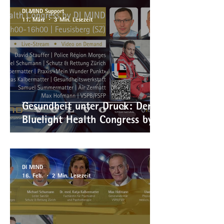
DI MIND Support
11. März
3 Min. Lesezeit
Gesundheit unter Druck: Der
Bluelight Health Congress by
DI MIND rückt Einsatzkräfte
in den Fokus
DI MIND
16. Feb.
2 Min. Lesezeit