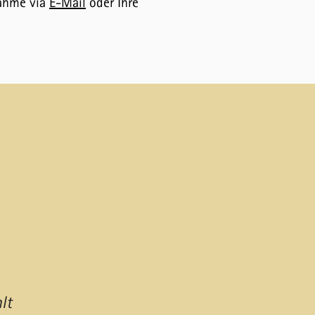
nahme via
E-Mail​
oder Ihre
lt