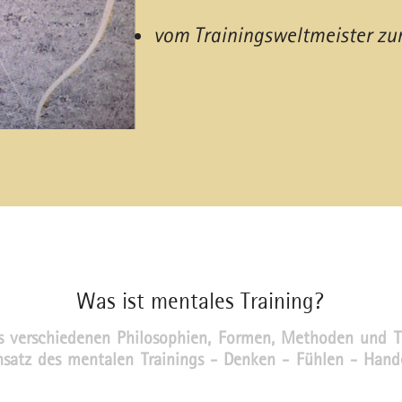
vom Trainingsweltmeister z
Was ist mentales Training?
us verschiedenen Philosophien, Formen, Methoden und Te
Ansatz des mentalen Trainings - Denken - Fühlen - Hand