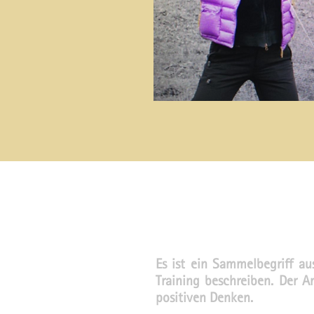
Es ist ein Sammelbegriff a
Training beschreiben. Der 
positiven Denken.