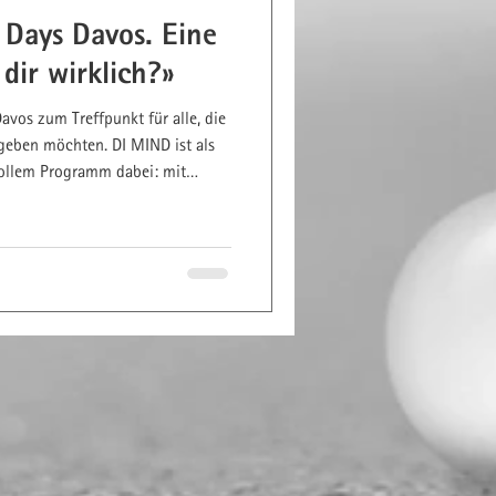
 Days Davos. Eine
dir wirklich?»
avos zum Treffpunkt für alle, die
geben möchten. DI MIND ist als
vollem Programm dabei: mit
lli zu Sinn und Unsinn von
aren Festivalangeboten und mehr
nergie, mehr Bewusstsein, mehr