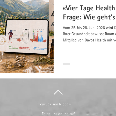
«Vier Tage Health
Lifestyle-Visualisierung
Frage: Wie geht's 
Vom 25. bis 28. Juni 2026 wird D
hrstoffberatung
Energy Pacing
ihrer Gesundheit bewusst Raum 
Mitglied von Davos Health mit 
einem Vortrag von Diana Martine
Nährstoffergänzung, drei buchb
im Praxiszentrum Davos. Mehr E
Eigenverantwortung.
Zurück nach oben
Folge uns online auf