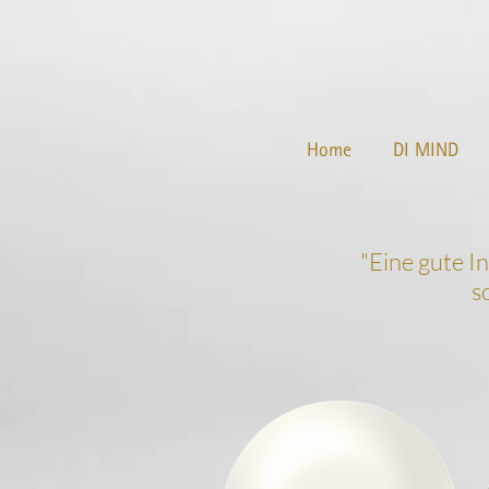
Home
DI MIND
"
Eine gute I
s