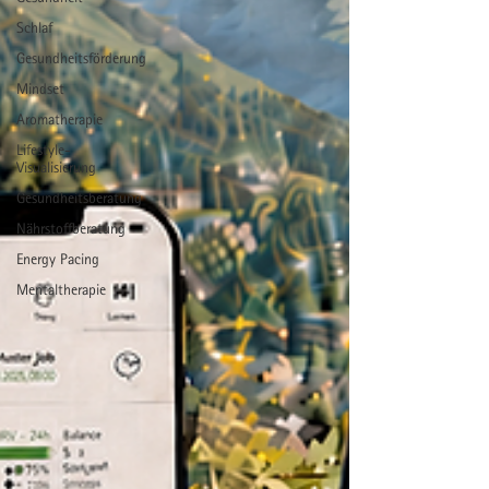
Schlaf
Gesundheitsförderung
Mindset
Aromatherapie
Lifestyle-
Visualisierung
Gesundheitsberatung
Nährstoffberatung
Energy Pacing
Mentaltherapie