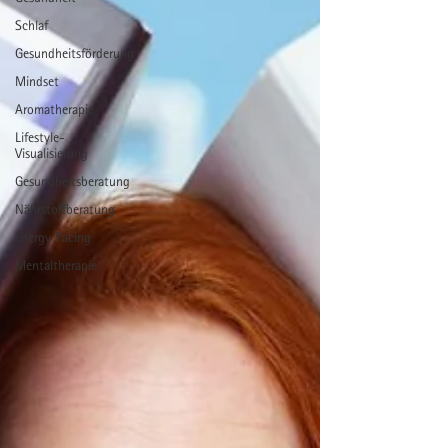
Schlaf
Gesundheitsförderung
Mindset
Aromatherapie
Lifestyle-
Visualisierung
Gesundheitsberatung
Nährstoffberatung
Energy Pacing
Mentaltherapie