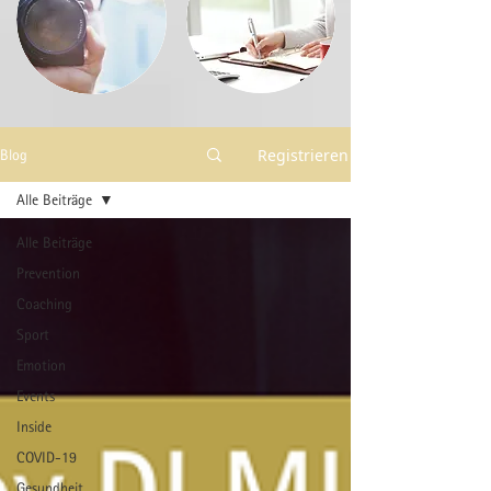
Registrieren
Blog
Alle Beiträge
Alle Beiträge
Prevention
Coaching
Sport
Emotion
Events
Inside
COVID-19
Gesundheit