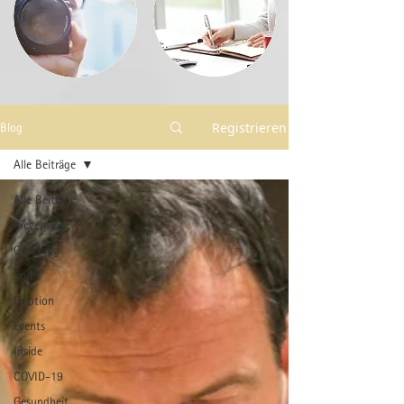
Registrieren
Blog
Alle Beiträge
Alle Beiträge
Prevention
Coaching
Sport
Emotion
Events
Inside
COVID-19
Gesundheit