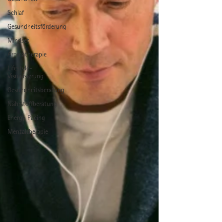
Schlaf
Gesundheitsförderung
Mindset
Aromatherapie
Lifestyle-
Visualisierung
Gesundheitsberatung
Nährstoffberatung
Energy Pacing
Mentaltherapie