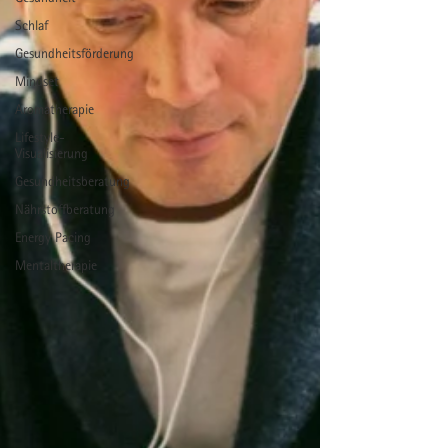
Schlaf
Gesundheitsförderung
Mindset
Aromatherapie
Lifestyle-
Visualisierung
Gesundheitsberatung
Nährstoffberatung
Energy Pacing
Mentaltherapie