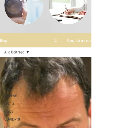
Registrieren
Blog
Alle Beiträge
Alle Beiträge
Prevention
Coaching
Sport
Emotion
Events
Inside
COVID-19
Gesundheit