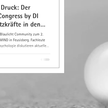
 Druck: Der
Congress by DI
zkräfte in den
e Blaulicht Community zum 2.
 MIND in Feusisberg. Fachleute
sychologie diskutieren aktuelle
ngsfähigkeit in Blaulichtberufen.
am oder später als Video on
n: www.dimind.ch/blhc