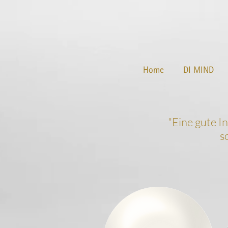
Home
DI MIND
"
Eine gute I
s