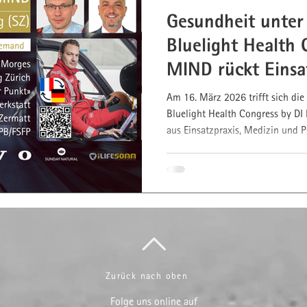
Gesundheit unter
Lifestyle-Visualisierung
Bluelight Health 
MIND rückt Einsat
hrstoffberatung
Energy Pacing
Fokus
Am 16. März 2026 trifft sich di
Bluelight Health Congress by DI
aus Einsatzpraxis, Medizin und P
Trends zur Gesundheit und Leistu
Teilnahme vor Ort, via Live Stre
Demand möglich. Jetzt anmelde
Zurück nach oben
Folge uns online auf