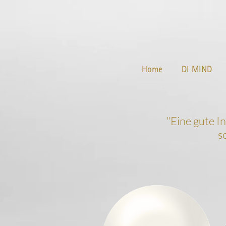
Home
DI MIND
"
Eine gute I
s