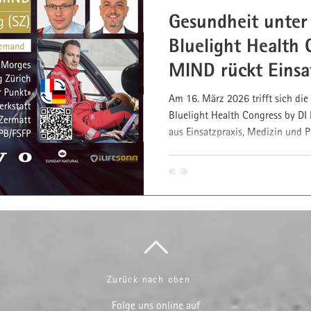
Gesundheit unter
Lifestyle-Visualisierung
Bluelight Health 
MIND rückt Einsat
hrstoffberatung
Energy Pacing
Fokus
Am 16. März 2026 trifft sich di
Bluelight Health Congress by DI
aus Einsatzpraxis, Medizin und P
Trends zur Gesundheit und Leistu
Teilnahme vor Ort, via Live Stre
Demand möglich. Jetzt anmelde
Zurück nach oben
Folge uns online auf