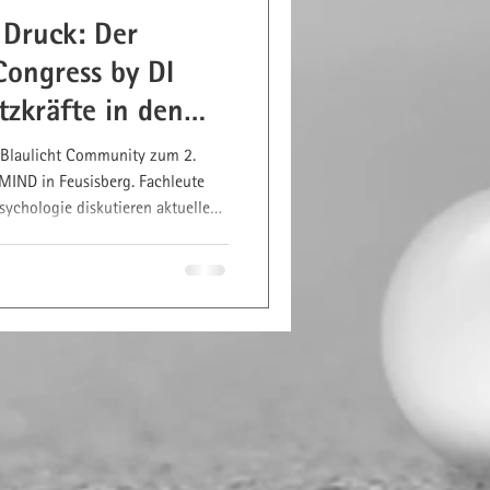
 Druck: Der
Congress by DI
zkräfte in den
e Blaulicht Community zum 2.
 MIND in Feusisberg. Fachleute
sychologie diskutieren aktuelle
ngsfähigkeit in Blaulichtberufen.
am oder später als Video on
n: www.dimind.ch/blhc