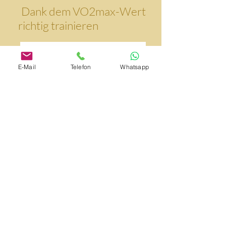
Dank dem VO2max-Wert
richtig trainieren
E-Mail
Telefon
Whatsapp
Sport ist ein wichtiger Schlüssel zum
Erfolg, doch die richtige Dosis macht
ein gesundes, nachhaltiges Training