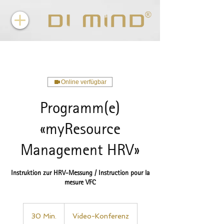
Online verfügbar
Programm(e)
«myResource
Management HRV»
Instruktion zur HRV-Messung / Instruction pour la
mesure VFC
30 Min.
3
Video-Konferenz