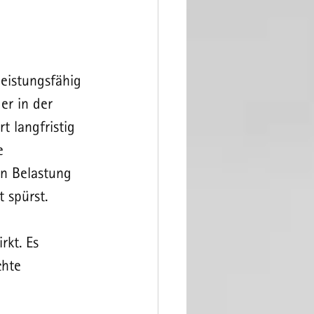
eistungsfähig 
er in der 
t langfristig 
e 
en Belastung 
 spürst.
kt. Es 
chte 