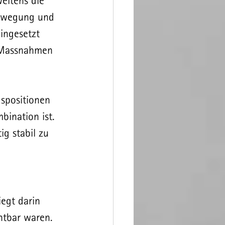
eitens die 
Bewegung und 
ingesetzt 
s Massnahmen 
spositionen 
bination ist. 
ig stabil zu 
egt darin 
htbar waren. 