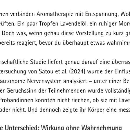
hen verbinden Aromatherapie mit Entspannung, Woh
ten. Ein paar Tropfen Lavendelöl, ein ruhiger Mome
. Doch was, wenn genau diese Vorstellung zu kurz gr
ereits reagiert, bevor du überhaupt etwas wahrnim
nschaftliche Studie liefert genau darauf eine überra
tersuchung von Satou et al. (2024) wurde der Einflu
 autonome Nervensystem analysiert – unter einer Be
Der Geruchssinn der Teilnehmenden wurde vollständi
 Probandinnen konnten nicht riechen, ob sie mit Lave
der nicht. Und dennoch zeigte ihr Körper eine mess
de Unterschied: Wirkung ohne Wahrnehmung