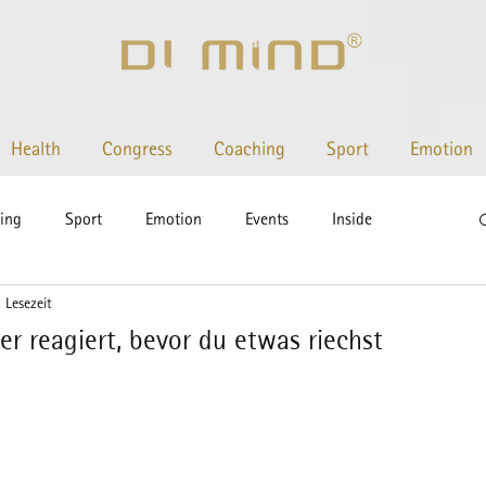
Health
Congress
Coaching
Sport
Emotion
ing
Sport
Emotion
Events
Inside
 Lesezeit
hlaf
Gesundheitsförderung
Mindset
r reagiert, bevor du etwas riechst
lisierung
Gesundheitsberatung
Nährstoffberatung