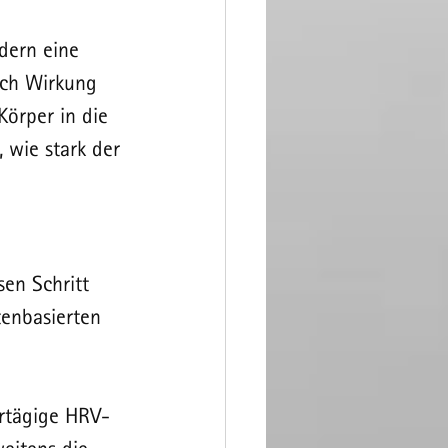
dern eine 
ich Wirkung 
örper in die 
 wie stark der 
en Schritt 
tenbasierten 
hrtägige HRV-