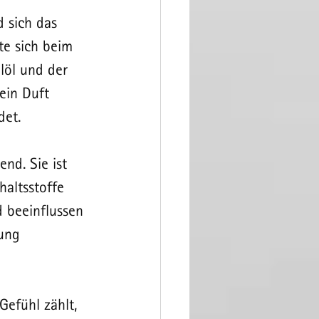
 sich das 
te sich beim 
löl und der 
ein Duft 
det.
nd. Sie ist 
haltsstoffe 
 beeinflussen 
ung 
efühl zählt, 