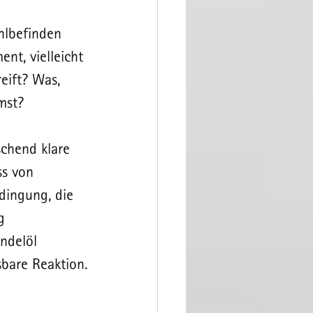
lbefinden 
nt, vielleicht 
eift? Was, 
mst?
schend klare 
ss von 
dingung, die 
g 
ndelöl 
bare Reaktion.