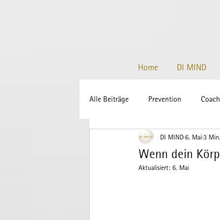
Home
DI MIND
Alle Beiträge
Prevention
Coach
DI MIND
6. Mai
3 Min.
COVID-19
Gesundheit
Sc
Wenn dein Körpe
Aktualisiert:
6. Mai
Aromatherapie
Lifestyle-Visua
Energy Pacing
Mentaltherapie