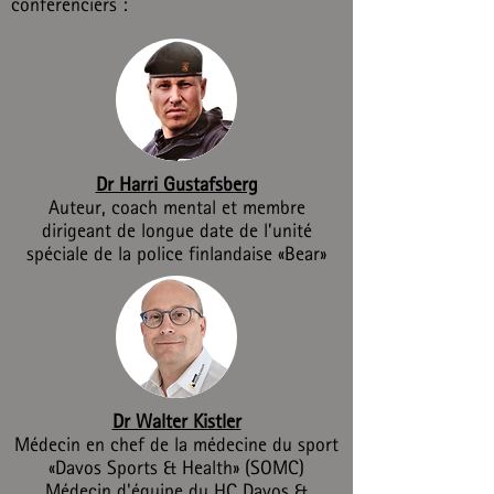
conférenciers :
Dr Harri Gustafsberg
Auteur, coach mental et membre
dirigeant de longue date de l’unité
spéciale de la police finlandaise «Bear»
Dr Walter Kistler
Médecin en chef de la médecine du sport
«Davos Sports & Health» (SOMC)
Médecin d'équipe du HC Davos &