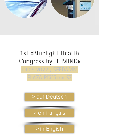
1st «Bluelight Health
Congress by DI MIND»
19.09.2022
/ SEEDAMM
PLAZA Pfäffikon SZ
> auf Deutsch
> en français
> in Engish