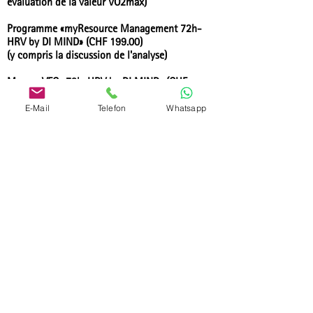
évaluation de la valeur VO2max)
Programme «myResource Management 72h-
HRV by DI MIND» (CHF 199.00)
(y compris la discussion de l'analyse)
Mesure VFC «72h-HRV by DI MIND» (CHF
82.00)
(sans entretien d'évaluation personnel)​
E-Mail
Telefon
Whatsapp
Condition d'annulation
Annulation avant le 31 juillet 2022 : sans frais
Annulation avant le 19 août 2022 :
remboursement de 50% des frais de
participation
Annulation à partir du 9 septembre 2022 :
aucun remboursement des frais de participation
possible
Toute annulation doit être communiquée par
écrit.