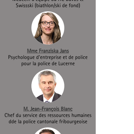
Swissski (biathlon/ski de fond)
Mme Franziska Jans
Psychologue d'entreprise et de police
pour la police de Lucerne
M. Jean-François Blanc
Chef du service des ressources humaines
dde la police cantonale fribourgeoise