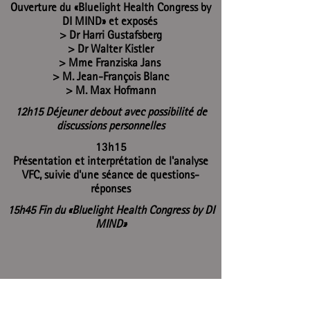
Ouverture du «Bluelight Health Congress by
DI MIND» et exposés
> Dr Harri Gustafsberg
> Dr Walter Kistler
> Mme Franziska Jans
> M. Jean-François Blanc
> M. Max Hofmann
12h15 Déjeuner debout avec possibilité de
discussions personnelles
13h15
Présentation et interprétation de l'analyse
VFC, suivie d'une séance de questions-
réponses
15h45 Fin du «Bluelight Health Congress by DI
MIND»