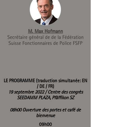
M. Max Hofmann
Secrétaire général de de la Fédération
Suisse Fonctionnaires de Police FSFP
LE PROGRAMME
(traduction simultanée: EN
/ DE / FR)
19 septembre 2022 / Centre des congrès
SEEDAMM PLAZA, Pfäffikon SZ
08h00 Ouverture des portes et café de
bienvenue
09h00