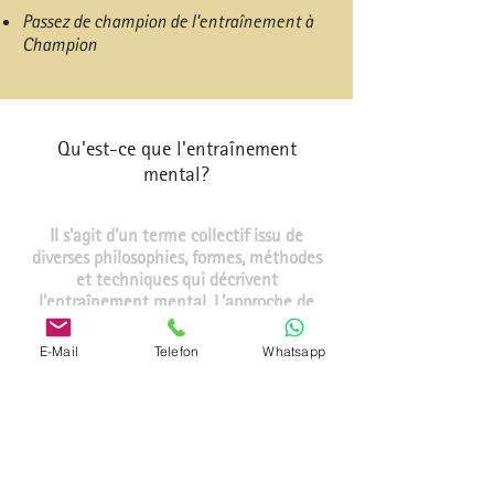
Passez de champion de l’entraînement à
Champion
Qu'est-ce que l'entraînement
mental?
Il s'agit d'un terme collectif issu de
diverses philosophies, formes, méthodes
et techniques qui décrivent
l'entraînement mental. L'approche de
l'entraînement mental - penser - sentir -
agir suit les enseignements de la pensée
E-Mail
Telefon
Whatsapp
positive.
Grâce à de récentes découvertes
médicales et neurologiques,
l'entraînement mental a été
délibérément étendu au domaine