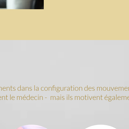
ents dans la configuration des mouveme
t le médecin - mais ils motivent égaleme