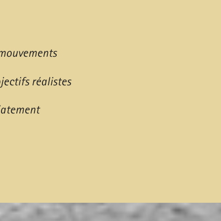
e mouvements
ectifs réalistes
iatement