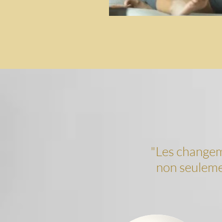
"Les changem
non seulemen