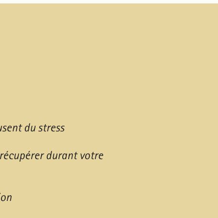
usent du stress
écupérer durant votre
ion