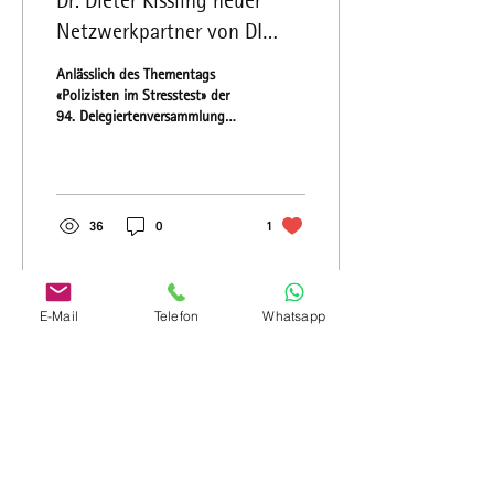
Dr. Dieter Kissling neuer
Netzwerkpartner von DI
MIND
Anlässlich des Thementags
«Polizisten im Stresstest» der
94. Delegiertenversammlung
des Verbands Schweizerischer
Polizei-Beamter VSPB am...
36
0
1
E-Mail
Telefon
Whatsapp