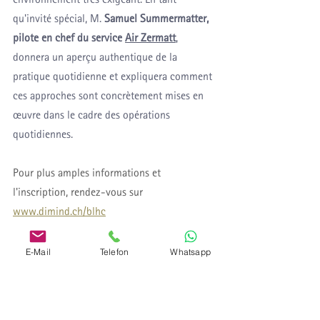
qu'invité spécial, M. 
Samuel Summermatter, 
pilote en chef du service 
Air Zermatt
, 
donnera un aperçu authentique de la 
pratique quotidienne et expliquera comment 
ces approches sont concrètement mises en 
œuvre dans le cadre des opérations 
quotidiennes.
Pour plus amples informations et 
l'inscription, rendez-vous sur 
www.dimind.ch/blhc
E-Mail
Telefon
Whatsapp
2026 DE Veranstaltungshinweis Bluelight Health Congress by
.pdf
Télécharger PDF • 238KB
2ndBLHC_2026
.pdf