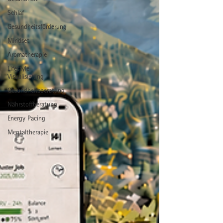
Schlaf
Gesundheitsförderung
Mindset
Aromatherapie
Lifestyle-
Visualisierung
Gesundheitsberatung
Nährstoffberatung
Energy Pacing
Mentaltherapie