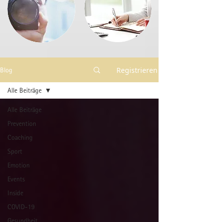
Registrieren
Blog
Alle Beiträge
Alle Beiträge
Prevention
Coaching
Sport
Emotion
Events
Inside
COVID-19
Gesundheit