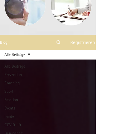
Registrieren
Blog
Alle Beiträge
Alle Beiträge
Prevention
Coaching
Sport
Emotion
Events
Inside
COVID-19
Gesundheit