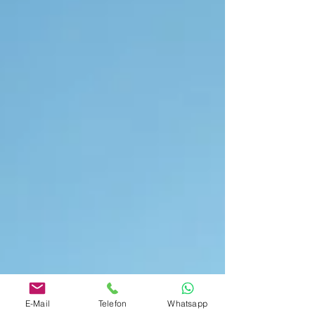
Blaulichtberufen. Teilnahme vor Ort, via Live
Stream oder später als Video on Demand möglich.
Jetzt anmelden: www.dimind.ch/blhc
E-Mail
Telefon
Whatsapp