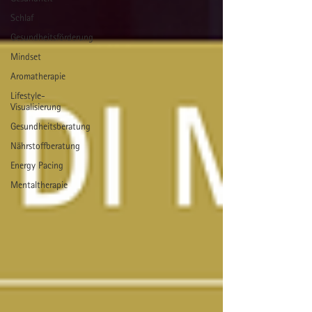
Schlaf
Gesundheitsförderung
Mindset
Aromatherapie
Lifestyle-
Visualisierung
Gesundheitsberatung
Nährstoffberatung
Energy Pacing
Mentaltherapie